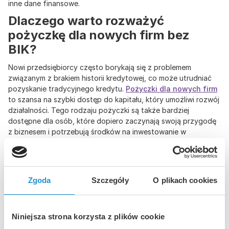
inne dane finansowe.
Dlaczego warto rozważyć
pożyczkę dla nowych firm bez
BIK?
Nowi przedsiębiorcy często borykają się z problemem
związanym z brakiem historii kredytowej, co może utrudniać
pozyskanie tradycyjnego kredytu.
Pożyczki dla nowych firm
to szansa na szybki dostęp do kapitału, który umożliwi rozwój
działalności. Tego rodzaju pożyczki są także bardziej
dostępne dla osób, które dopiero zaczynają swoją przygodę
z biznesem i potrzebują środków na inwestowanie w
innowacje już na wczesnym etapie działalności.
Jakie są warunki pożyczki dla
nowych firm bez BIK?
Zgoda
Szczegóły
O plikach cookies
Chociaż pożyczki dla nowych firm bez BIK mogą być
łatwiejsze do uzyskania, wiążą się one jednak z pewnym
ryzykiem. Firmy pożyczkowe, które oferują takie rozwiązania,
Niniejsza strona korzysta z plików cookie
mogą stosować wyższe oprocentowanie lub dodatkowe