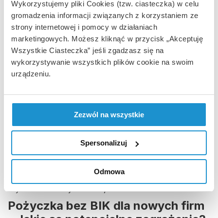
Wykorzystujemy pliki Cookies (tzw. ciasteczka) w celu
opłaty, aby zrekompensować ryzyko związane z brakiem
gromadzenia informacji związanych z korzystaniem ze
pełnej weryfikacji kredytowej. Zanim zdecydujesz się na
pożyczkę dla firmy
, warto zapoznać się z całkowitymi
strony internetowej i pomocy w działaniach
kosztami, warunkami spłaty oraz wszelkimi opłatami
marketingowych. Możesz kliknąć w przycisk „Akceptuję
dodatkowymi.
Wszystkie Ciasteczka” jeśli zgadzasz się na
Kiedy pożyczka bez BIK jest
wykorzystywanie wszystkich plików cookie na swoim
urządzeniu.
najlepszym rozwiązaniem dla
nowych firm?
Pożyczka dla nowych firm bez BIK może być szczególnie
Zezwól na wszystkie
korzystna, gdy przedsiębiorca potrzebuje szybkiego wsparcia
finansowego, ale nie chce lub nie może ubiegać się o kredyt
bankowy. Jest to również dobre rozwiązanie, gdy firma chce
Spersonalizuj
uniknąć zbierania szczegółowych dokumentów finansowych,
których zdobycie może być czasochłonne. W takich
przypadkach pożyczka bez BIK staje się wygodną
Odmowa
alternatywą, która daje firmom możliwość szybkiego
uzyskania funduszy na rozwój.
Pożyczka bez BIK dla nowych firm