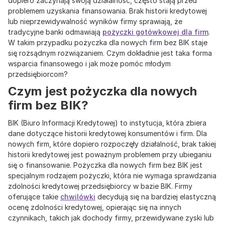
dopiero zaczynają swoją działalność, często stają przed
problemem uzyskania finansowania. Brak historii kredytowej
lub nieprzewidywalność wyników firmy sprawiają, że
tradycyjne banki odmawiają
pożyczki gotówkowej dla firm
.
W takim przypadku pożyczka dla nowych firm bez BIK staje
się rozsądnym rozwiązaniem. Czym dokładnie jest taka forma
wsparcia finansowego i jak może pomóc młodym
przedsiębiorcom?
Czym jest pożyczka dla nowych
firm bez BIK?
BIK (Biuro Informacji Kredytowej) to instytucja, która zbiera
dane dotyczące historii kredytowej konsumentów i firm. Dla
nowych firm, które dopiero rozpoczęły działalność, brak takiej
historii kredytowej jest poważnym problemem przy ubieganiu
się o finansowanie. Pożyczka dla nowych firm bez BIK jest
specjalnym rodzajem pożyczki, która nie wymaga sprawdzania
zdolności kredytowej przedsiębiorcy w bazie BIK. Firmy
oferujące takie
chwilówki
decydują się na bardziej elastyczną
ocenę zdolności kredytowej, opierając się na innych
czynnikach, takich jak dochody firmy, przewidywane zyski lub