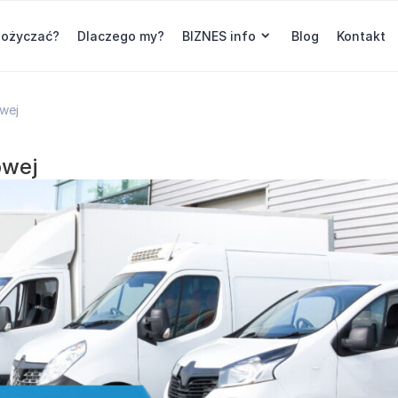
pożyczać?
Dlaczego my?
BIZNES info
Blog
Kontakt
wej
owej