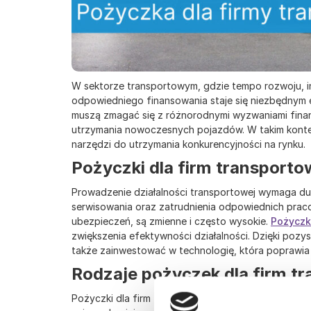
W sektorze transportowym, gdzie tempo rozwoju, inw
odpowiedniego finansowania staje się niezbędnym el
muszą zmagać się z różnorodnymi wyzwaniami finan
utrzymania nowoczesnych pojazdów. W takim kontek
narzędzi do utrzymania konkurencyjności na rynku.
Pożyczki dla firm transport
Prowadzenie działalności transportowej wymaga du
serwisowania oraz zatrudnienia odpowiednich praco
ubezpieczeń, są zmienne i często wysokie.
Pożyczk
zwiększenia efektywności działalności. Dzięki pozy
także zainwestować w technologię, która poprawia z
Rodzaje pożyczek dla firm t
Pożyczki dla firm transportowych mogą przybierać 