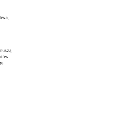
liwa,
 muszą
odów
gą