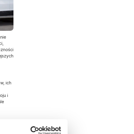
nie
i,
czności
ejszych
w, ich
ju i
le