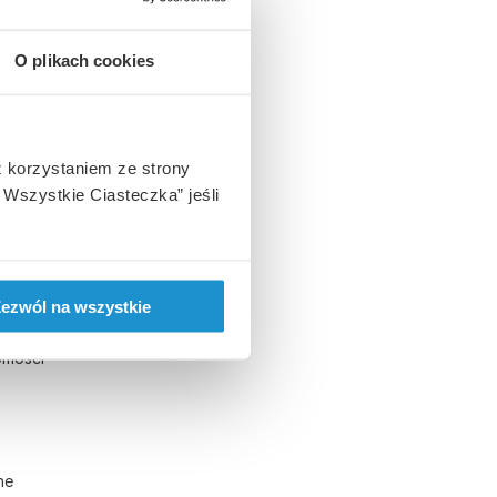
Kredyty
dów.
O plikach cookies
 paliwo
z korzystaniem ze strony
kę?
Wszystkie Ciasteczka” jeśli
ową.
 oraz
ezwól na wszystkie
sponują
omości
ne