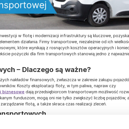
estycji w flotę i modernizacji infrastruktury są kluczowe, pozyska
ementem działania. Firmy transportowe, niezależnie od ich wielkośc
sowymi, które wynikają z rosnących kosztów operacyjnych i konie
ście pożyczki dla firm transportowych stanowią jedno z najważni
owych – Dlaczego są ważne?
żych nakładów finansowych, zwłaszcza w zakresie zakupu pojazdó
wników. Koszty eksploatacji floty, w tym paliwa, napraw czy
i biznesowe
dają przedsiębiorcom transportowym możliwość rozwo
skanym funduszom, mogą oni nie tylko zwiększyć liczbę pojazdów, a
arządzanie flotą, a także skraca czas realizacji zleceń.
ransportowych
różne formy, zależnie od potrzeb i celów finansowania. Wśród