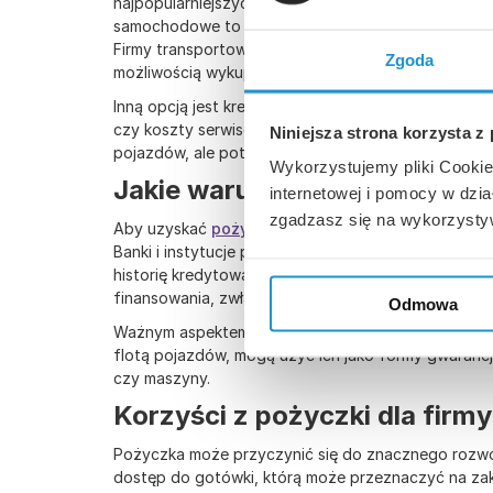
najpopularniejszych produktów finansowych można
samochodowe to najczęstsza forma pożyczek prz
Firmy transportowe mogą również korzystać z leas
Zgoda
możliwością wykupu po zakończeniu umowy.
Inną opcją jest kredyt obrotowy, który pomaga fir
czy koszty serwisowe. Jest to szczególnie korzyst
Niniejsza strona korzysta z
pojazdów, ale potrzebuje gotówki do codziennego
Wykorzystujemy pliki Cookie
Jakie warunki musi spełnić f
internetowej i pomocy w dzi
zgadzasz się na wykorzysty
Aby uzyskać
pożyczkę dla firm przez Internet
, f
Banki i instytucje pozabankowe dokładnie analizują
historię kredytową. Przedsiębiorcy transportowi, kt
finansowania, zwłaszcza jeśli ich firma ma ugrunto
Odmowa
Ważnym aspektem przy ubieganiu się o
chwilówkę
flotą pojazdów, mogą użyć ich jako formy gwarancji
czy maszyny.
Korzyści z pożyczki dla firm
Pożyczka może przyczynić się do znacznego rozwoj
dostęp do gotówki, którą może przeznaczyć na zak