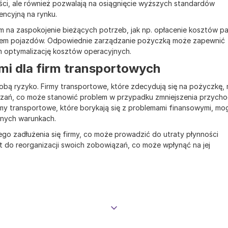
ości, ale również pozwalają na osiągnięcie wyższych standardów
encyjną na rynku.
na zaspokojenie bieżących potrzeb, jak np. opłacenie kosztów pa
em pojazdów. Odpowiednie zarządzanie pożyczką może zapewnić
im optymalizację kosztów operacyjnych.
i dla firm transportowych
obą ryzyko. Firmy transportowe, które zdecydują się na pożyczkę,
wiązań, co może stanowić problem w przypadku zmniejszenia przych
my transportowe, które borykają się z problemami finansowymi, mo
yjnych warunkach.
go zadłużenia się firmy, co może prowadzić do utraty płynności
t do reorganizacji swoich zobowiązań, co może wpłynąć na jej