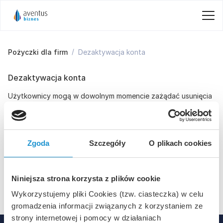
Pożyczki dla firm
Dezaktywacja konta
Dezaktywacja konta
Użytkownicy mogą w dowolnym momencie zażądać usunięcia
swoich danych osobowych, kontaktując się pod adresem:
info@aventusbiznes.pl
Dane wymagane przepisami prawa (np. dokumentacja
finansowa) będą przechowywane wyłącznie przez okres
Zgoda
Szczegóły
O plikach cookies
wymagany przepisami. Pozostałe dane zostaną trwale
usunięte, a Użytkownik zostanie o tym poinformowany.
Niniejsza strona korzysta z plików cookie
Odinstalowanie Aplikacji powoduje usunięcie danych
zapisanych na urządzeniu.
Wykorzystujemy pliki Cookies (tzw. ciasteczka) w celu
gromadzenia informacji związanych z korzystaniem ze
strony internetowej i pomocy w działaniach