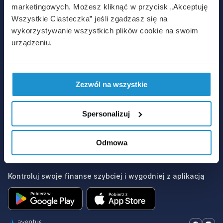
marketingowych. Możesz kliknąć w przycisk „Akceptuję
Biuro Obsługi Klienta
Wszystkie Ciasteczka” jeśli zgadzasz się na
wykorzystywanie wszystkich plików cookie na swoim
222 571 888
urządzeniu.
info@aventusbiznes.pl
Godziny pracy:
Pon. - Pt.: 8:00 - 20:00
Zezwól na wszystkie
Sob.: 8:00 - 18:00
Ndz. handlowe: 9:00 - 17:00
Spersonalizuj
Menu
Odmowa
Dokumenty
Kontroluj swoje finanse szybciej i wygodniej z aplikacją